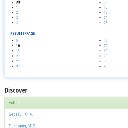
All
5
1
10
2
15
3
20
4
25
RESULTS/PAGE
5
40
10
50
15
60
20
70
25
80
30
90
Discover
Author
Березун, О. А.
Петрович, М. В.