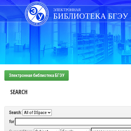
Skip
navigation
ЭЛЕКТРОННАЯ
БИБЛИОТЕКА БГЭУ
Электронная библиотека БГЭУ
SEARCH
Search:
for