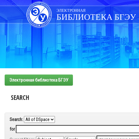
Skip
navigation
ЭЛЕКТРОННАЯ
БИБЛИОТЕКА БГЭУ
Электронная библиотека БГЭУ
SEARCH
Search:
for