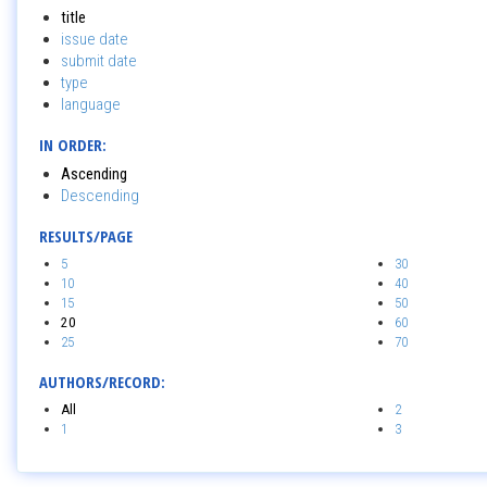
title
issue date
submit date
type
language
IN ORDER:
Ascending
Descending
RESULTS/PAGE
5
30
10
40
15
50
20
60
25
70
AUTHORS/RECORD:
All
2
1
3