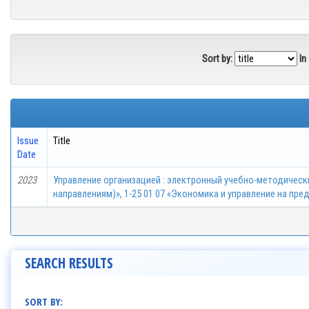
Sort by:
In
Issue
Title
Date
2023
Управление организацией : электронный учебно-методическ
направлениям)», 1-25 01 07 «Экономика и управление на пре
SEARCH RESULTS
SORT BY: