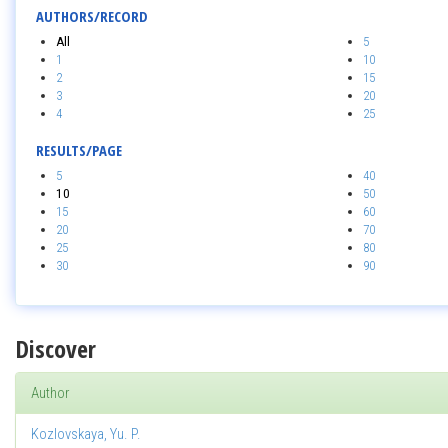
AUTHORS/RECORD
All
5
1
10
2
15
3
20
4
25
RESULTS/PAGE
5
40
10
50
15
60
20
70
25
80
30
90
Discover
Author
Kozlovskaya, Yu. P.