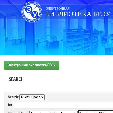
Skip
navigation
ЭЛЕКТРОННАЯ
БИБЛИОТЕКА БГЭУ
Электронная библиотека БГЭУ
SEARCH
Search:
for