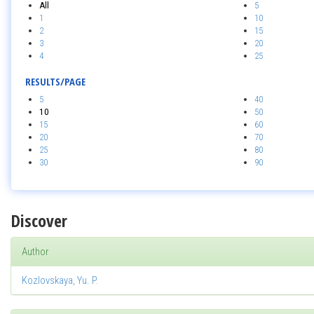
All
5
1
10
2
15
3
20
4
25
RESULTS/PAGE
5
40
10
50
15
60
20
70
25
80
30
90
Discover
Author
Kozlovskaya, Yu. P.