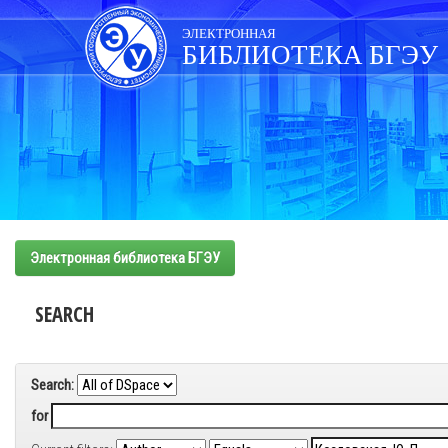
Skip
navigation
ЭЛЕКТРОННАЯ
БИБЛИОТЕКА БГЭУ
Электронная библиотека БГЭУ
SEARCH
Search:
for