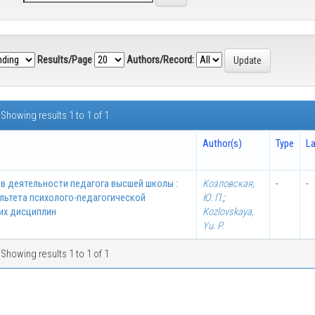
Results/Page
Authors/Record:
Showing results 1 to 1 of 1
Author(s)
Type
L
в деятельности педагога высшей школы :
Козловская,
-
-
льтета психолого-педагогической
Ю. П.
;
их дисциплин
Kozlovskaya,
Yu. P.
Showing results 1 to 1 of 1