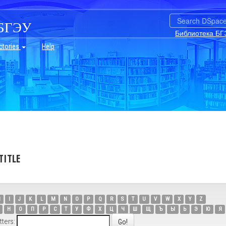
БГЭУ
Библиотека БГ
ctories
Help
TITLE
H
I
J
K
L
M
N
O
P
Q
R
S
T
U
V
W
X
Y
Z
Н
О
П
Р
С
Т
У
Ф
Х
Ц
Ч
Ш
Щ
Ъ
Ы
Ь
Э
Ю
Я
tters: