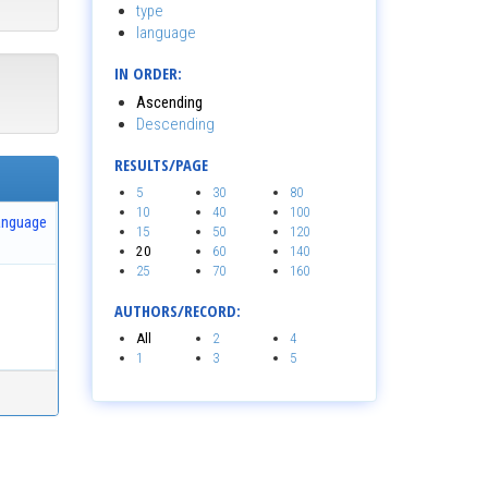
type
language
IN ORDER:
Ascending
Descending
RESULTS/PAGE
5
30
80
10
40
100
anguage
15
50
120
20
60
140
25
70
160
AUTHORS/RECORD:
All
2
4
1
3
5