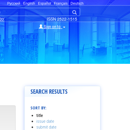
Русский
English
Español
Français
Deutsch
ЭУ
ISSN 2522-1515
Sign on to:
SEARCH RESULTS
SORT BY:
title
issue date
submit date