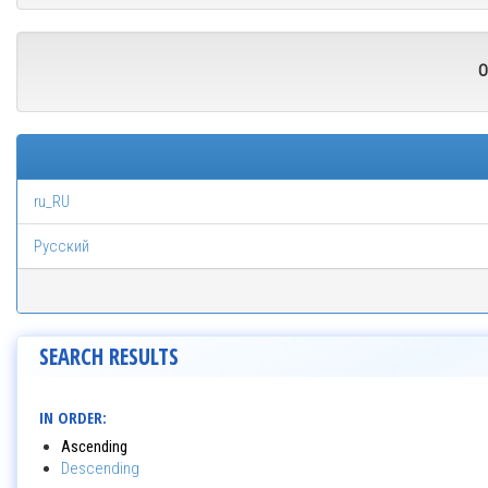
O
ru_RU
Русский
SEARCH RESULTS
IN ORDER:
Ascending
Descending