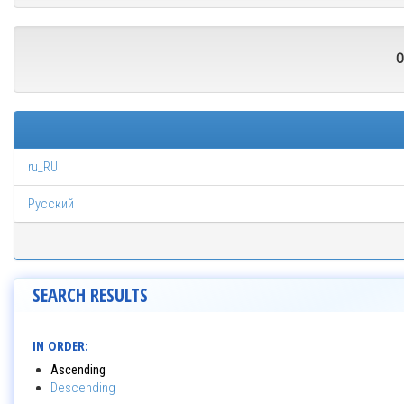
O
ru_RU
Русский
SEARCH RESULTS
IN ORDER:
Ascending
Descending