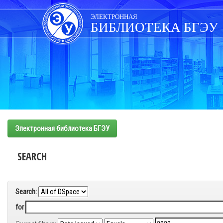
Skip
navigation
ЭЛЕКТРОННАЯ
БИБЛИОТЕКА БГЭУ
Электронная библиотека БГЭУ
SEARCH
Search:
for