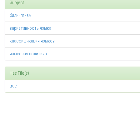
Subject
билингвизм
вариативность языка
классификация языков
языковая политика
Has File(s)
true