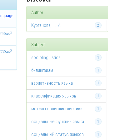
Author
anguage
Курганова, Н. И.
2
усский
Subject
усский
sociolinguistics
1
билингвизм
1
вариативность языка
1
классификация языков
1
методы социолингвистики
1
социальные функции языка
1
социальный статус языков
1