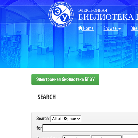
Skip
navigation
ЭЛЕКТРОННАЯ
БИБЛИОТЕКА 
Home
Browse
Dire
Электронная библиотека БГЭУ
SEARCH
Search:
for