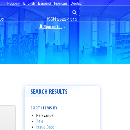
Русский
English
Español
Français
Deutsch
ЭУ
ISSN 2522-1515
Sign on to:
SEARCH RESULTS
SORT ITEMS BY
Relevance
Title
Issue Date