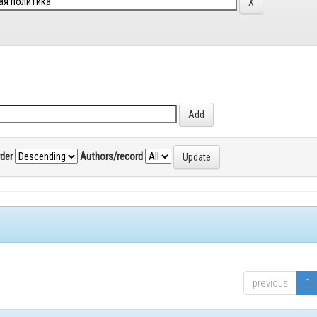
rder
Authors/record
previous
1