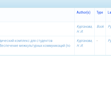
Author(s)
Type
L
Курганова,
Book
Р
Н. И.
дический комплекс для студентов
Курганова,
-
Р
обеспечение межкультурных коммуникаций (по
Н. И.