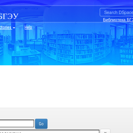
БГЭУ
Библиотека БГ
ctories
Help