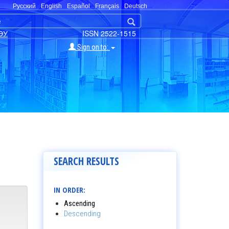
Русский
English
Español
Français
Deutsch
ЭУ
ISSN 2522-1515
Sign on to:
SEARCH RESULTS
IN ORDER:
Ascending
Descending