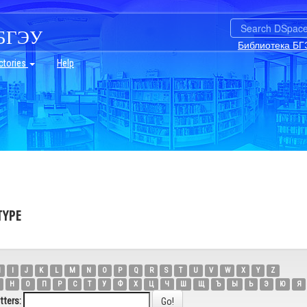
БГЭУ
Библиотека БГ
ctories
Help
TYPE
H
I
J
K
L
M
N
O
P
Q
R
S
T
U
V
W
X
Y
Z
Н
О
П
Р
С
Т
У
Ф
Х
Ц
Ч
Ш
Щ
Ъ
Ы
Ь
Э
Ю
Я
tters: