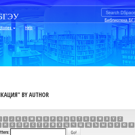
БГЭУ
Библиотека БГ
ctories
Help
КАЦИЯ" BY AUTHOR
H
I
J
K
L
M
N
O
P
Q
R
S
T
U
V
W
X
Y
Z
Н
О
П
Р
С
Т
У
Ф
Х
Ц
Ч
Ш
Щ
Ъ
Ы
Ь
Э
Ю
Я
tters: