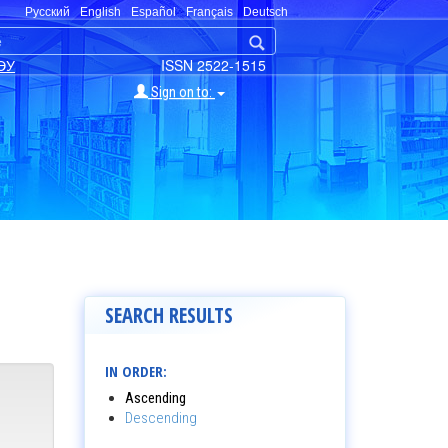
Русский
English
Español
Français
Deutsch
ЭУ
ISSN 2522-1515
Sign on to:
SEARCH RESULTS
IN ORDER:
Ascending
Descending