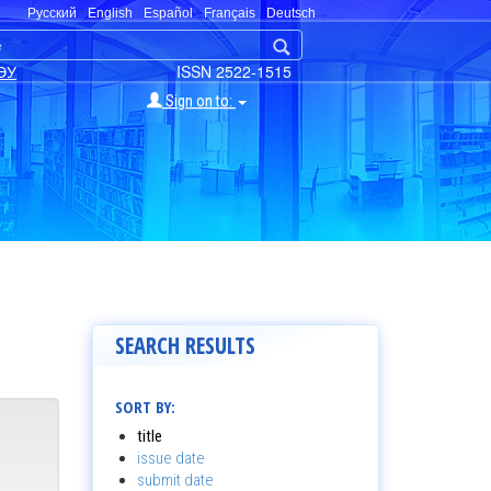
Русский
English
Español
Français
Deutsch
ЭУ
ISSN 2522-1515
Sign on to:
SEARCH RESULTS
SORT BY:
title
issue date
submit date