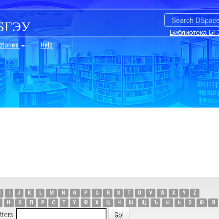
БГЭУ
Библиотека БГ
ctories
Help
H
I
J
K
L
M
N
O
P
Q
R
S
T
U
V
W
X
Y
Z
Н
О
П
Р
С
Т
У
Ф
Х
Ц
Ч
Ш
Щ
Ъ
Ы
Ь
Э
Ю
Я
tters: