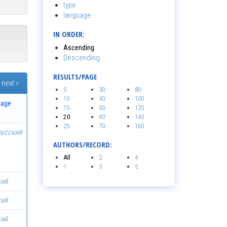
type
language
IN ORDER:
Ascending
Descending
RESULTS/PAGE
next >
5
30
80
10
40
100
uage
15
50
120
20
60
140
25
70
160
русский
AUTHORS/RECORD:
All
2
4
1
3
5
кий
кий
кий