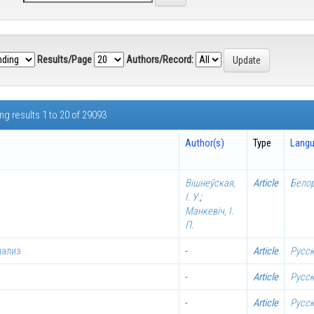
Results/Page
Authors/Record:
g results 1 to 20 of 29093
Author(s)
Type
Lang
Вішнеўская,
Article
Бело
І. У.
;
Манкевіч, І.
П.
нализ
-
Article
Русс
-
Article
Русс
-
Article
Русс