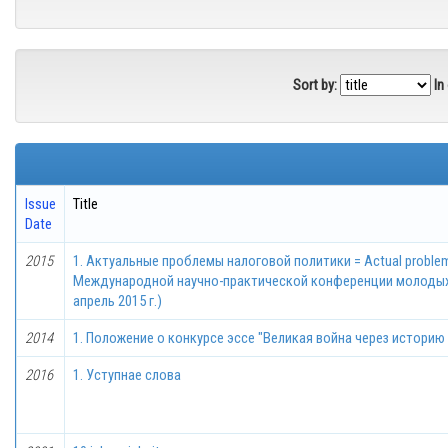
Sort by:
In
Issue
Title
Date
2015
1. Актуальные проблемы налоговой политики = Actual problems 
Международной научно-практической конференции молодых уч
апрель 2015 г.)
2014
1. Положение о конкурсе эссе "Великая война через историю
2016
1. Уступнае слова