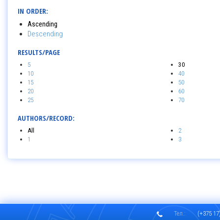
IN ORDER:
Ascending
Descending
RESULTS/PAGE
5
30
10
40
15
50
20
60
25
70
AUTHORS/RECORD:
All
2
1
3
Тел.:
(+375 17)