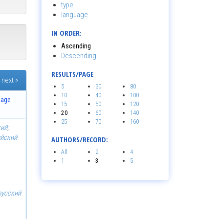
type
language
IN ORDER:
Ascending
Descending
RESULTS/PAGE
next >
5
30
80
10
40
100
uage
15
50
120
20
60
140
25
70
160
кий
;
ийский
AUTHORS/RECORD:
All
2
4
1
3
5
русский