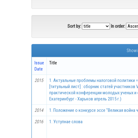
Sort by:
In order:
Showin
Issue
Title
Date
2015
1. Актуальные проблемы налоговой политики = Ac
[титульный лист] : сборник статей участников
практической конференции молодых ученых и с
Екатеринбург - Харьков апрель 2015 г.)
2014
1. Положение о конкурсе эссе "Великая война 
2016
1. Уступнае слова