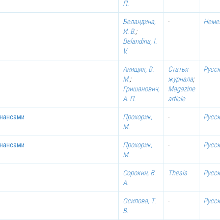
П.
Беландина,
-
Неме
И. В.
;
Belandina, I.
V.
Анищик, В.
Статья
Русс
М.
;
журнала
;
Гришанович,
Magazine
А. П.
article
инансами
Прохорик,
-
Русс
М.
инансами
Прохорик,
-
Русс
М.
Сорокин, В.
Thesis
Русс
А.
Осипова, Т.
-
Русс
В.