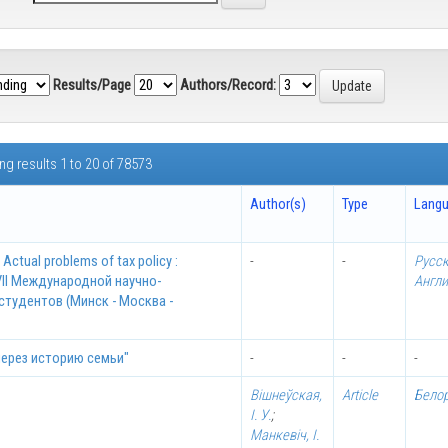
Results/Page
Authors/Record:
g results 1 to 20 of 78573
Author(s)
Type
Lang
tual problems of tax policy :
-
-
Русс
 VII Международной научно-
Англ
тудентов (Минск - Москва -
через историю семьи"
-
-
-
Вішнеўская,
Article
Бело
І. У.
;
Манкевіч, І.