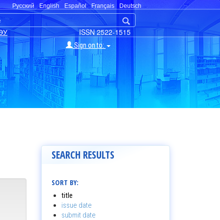
Русский
English
Español
Français
Deutsch
ЭУ
ISSN 2522-1515
Sign on to:
SEARCH RESULTS
SORT BY:
title
issue date
submit date