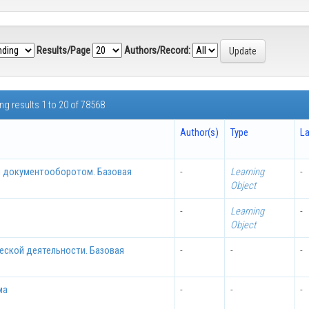
Results/Page
Authors/Record:
g results 1 to 20 of 78568
Author(s)
Type
L
я документооборотом. Базовая
-
Learning
-
Object
-
Learning
-
Object
еской деятельности. Базовая
-
-
-
ма
-
-
-