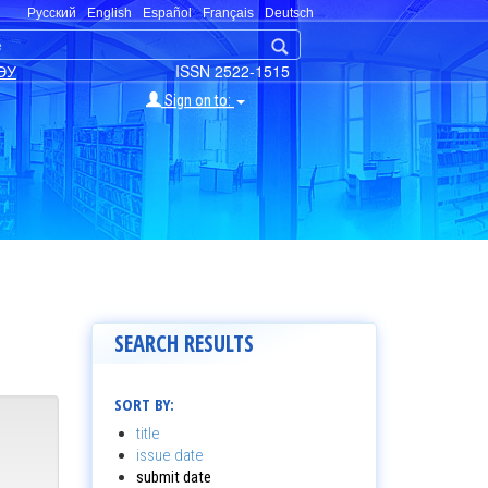
Русский
English
Español
Français
Deutsch
ЭУ
ISSN 2522-1515
Sign on to:
SEARCH RESULTS
SORT BY:
title
issue date
submit date