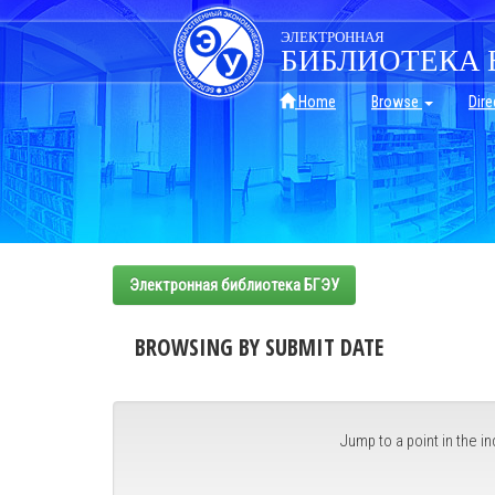
Skip
navigation
ЭЛЕКТРОННАЯ
БИБЛИОТЕКА 
Home
Browse
Dire
Электронная библиотека БГЭУ
BROWSING BY SUBMIT DATE
Jump to a point in the in