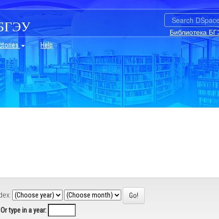
БГЭУ
Библиотека БГ
ctories
Help
dex:
Or type in a year: