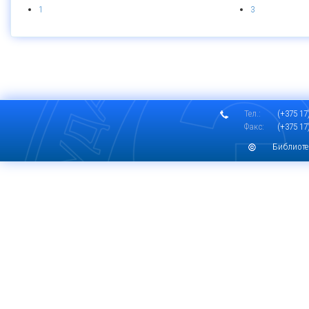
1
3
Тел.:
(+375 17)
Факс:
(+375 17)
Библиоте