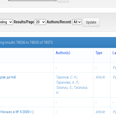
Results/Page
Authors/Record:
ng results 78336 to 78355 of 78573
Author(s)
Type
L
-
-
Р
рав детей
Таранов, С. Н.
;
Article
Р
Таранова, А. Л.
;
Taranau, S.
;
Taranava,
H.
-
-
-
Начало в № 4 2000 г.)
-
Article
Р