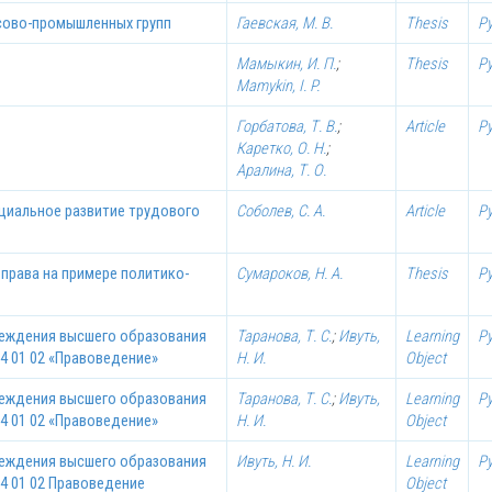
ово-промышленных групп
Гаевская, М. В.
Thesis
Р
Мамыкин, И. П.
;
Thesis
Р
Mamykin, I. P.
Горбатова, Т. В.
;
Article
Р
Каретко, О. Н.
;
Аралина, Т. О.
циальное развитие трудового
Соболев, С. А.
Article
Р
права на примере политико-
Сумароков, Н. А.
Thesis
Р
реждения высшего образования
Таранова, Т. С.
;
Ивуть,
Learning
Р
4 01 02 «Правоведение»
Н. И.
Object
реждения высшего образования
Таранова, Т. С.
;
Ивуть,
Learning
Р
4 01 02 «Правоведение»
Н. И.
Object
реждения высшего образования
Ивуть, Н. И.
Learning
Р
4 01 02 Правоведение
Object