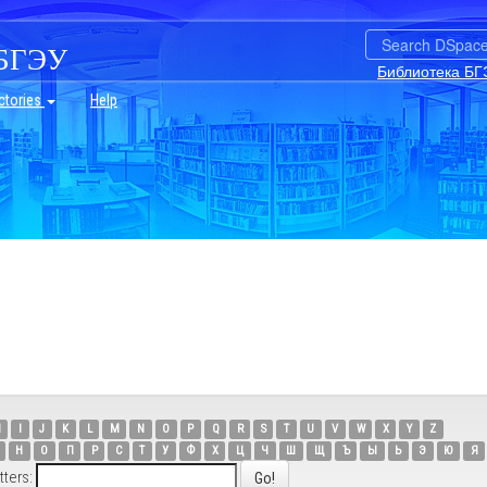
БГЭУ
Библиотека БГ
ctories
Help
H
I
J
K
L
M
N
O
P
Q
R
S
T
U
V
W
X
Y
Z
Н
О
П
Р
С
Т
У
Ф
Х
Ц
Ч
Ш
Щ
Ъ
Ы
Ь
Э
Ю
Я
tters: