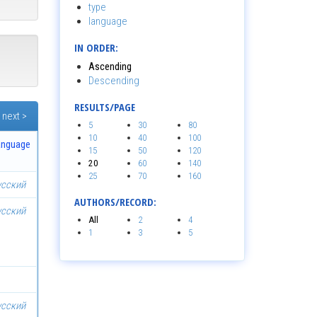
type
language
IN ORDER:
Ascending
Descending
RESULTS/PAGE
next >
5
30
80
10
40
100
anguage
15
50
120
20
60
140
25
70
160
усский
AUTHORS/RECORD:
усский
All
2
4
1
3
5
усский