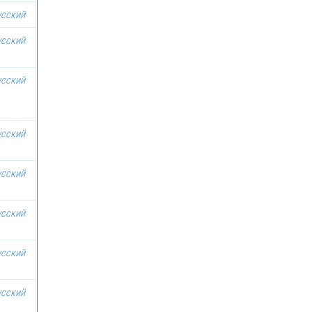
усский
усский
усский
усский
усский
усский
усский
усский