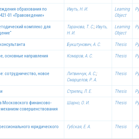
реждения образования по
Ивуть, Н. И.
Learning
Р
0421-01 «Правоведение»
Object
етодический комплекс для
Таранова, Т. С.
;
Ивуть,
Learning
Р
дение"
Н. И.
Object
консультанта
Букштунович, А. С.
Thesis
Р
е, основные направления
Комаров, А. С.
Thesis
Р
е: сотрудничество, новое
Литвинчук, А. С.
;
Thesis
Р
Смарцелов, Р. А.
ии
Стрилец, Л. Е.
Thesis
Р
а Московского финансово-
Шарно, О. И.
Thesis
Р
 механизм совершенствования
офессионального юридического
Губская, Е. А.
Thesis
Р