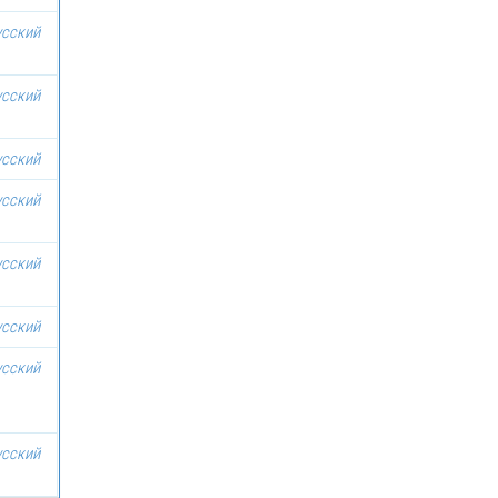
усский
усский
усский
усский
усский
усский
усский
усский