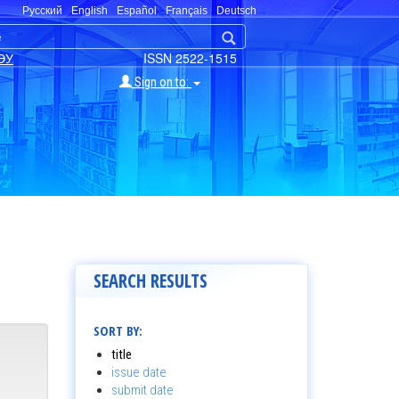
Русский
English
Español
Français
Deutsch
ЭУ
ISSN 2522-1515
Sign on to:
SEARCH RESULTS
SORT BY:
title
issue date
submit date