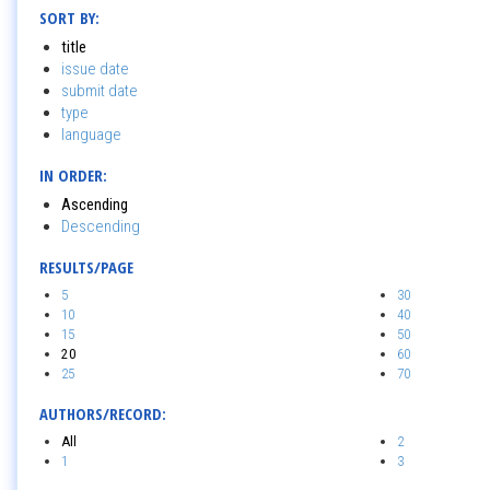
SORT BY:
title
issue date
submit date
type
language
IN ORDER:
Ascending
Descending
RESULTS/PAGE
5
30
10
40
15
50
20
60
25
70
AUTHORS/RECORD:
All
2
1
3