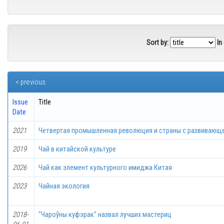
Sort by:
In
< previous
Issue
Title
Date
2021
Чeтвертая промышленная революция и страны с развивающ
2019
Чай в китайской культуре
2026
Чай как элемент культурного имиджа Китая
2023
Чайная экология
2018-
"Чароўны куфэрак" назвал лучших мастериц