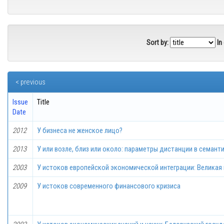
Sort by:
In
< previous
Issue
Title
Date
2012
У бизнеса не женское лицо?
2013
У или возле, близ или около: параметры дистанции в семант
2003
У истоков европейской экономической интеграции: Великая 
2009
У истоков современного финансового кризиса