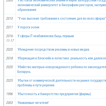
2003
У истоков экономических знаний и науки: Белорусский госу
экономический университет в биографиях ректоров, заслуже
образования
2010
"У нас высокие требования к состоянию дел во всех сферах"
2011
У порога осени
2016-
У сферы IT неабавязкова быць першым
11-17
2020
Убеждение посредством рекламы в новых медиа
2018
Уберизация и блокчейн в логистике: реальность или далеко
2020
Убийство матерью новорожденного ребенка по законодател
Беларусь
2025
Убытки от коммерческой деятельности на рынке государст
проблемы и пути решения
1996
Убыточность и банкротство предприятия (фирмы)
2003
Уважаемые читатели!