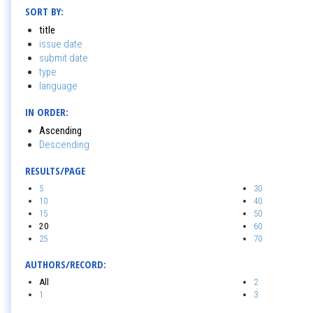
SORT BY:
title
issue date
submit date
type
language
IN ORDER:
Ascending
Descending
RESULTS/PAGE
5
30
10
40
15
50
20
60
25
70
AUTHORS/RECORD:
All
2
1
3