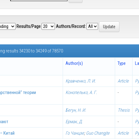
Results/Page
Authors/Record:
ng results 34230 to 34249 of 78570
Author(s)
Type
L
Кравченко, Л. И.
Article
Р
арственной" теории
Конопелько, А. Г.
-
Р
Бегун, Н. И.
Thesis
Р
ывают
Ермак, Д.
-
Р
 – Китай
Го Чанцзе
;
Guo Changjte
Article
Р