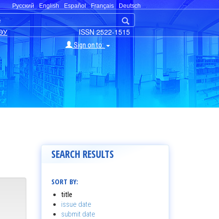
Русский
English
Español
Français
Deutsch
ЭУ
ISSN 2522-1515
Sign on to:
SEARCH RESULTS
SORT BY:
title
issue date
submit date