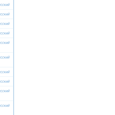
усский
усский
усский
усский
усский
усский
усский
усский
усский
усский