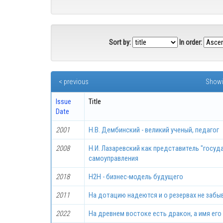
Sort by:
In order:
< previous
Showi
Issue
Title
Date
2001
Н.В. Дембинский - великий ученый, педагог
2008
Н.И. Лазаревский как представитель "госуд
самоуправления
2018
Н2Н - бизнес-модель будущего
2011
На дотацию надеются и о резервах не заб
2022
На древнем востоке есть дракон, а имя его