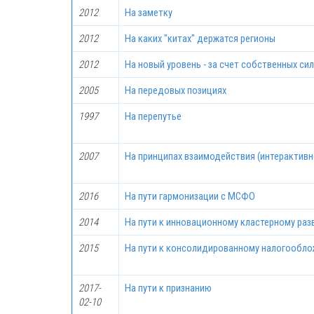
2012
На заметку
2012
На каких "китах" держатся регионы
2012
На новый уровень - за счет собственных си
2005
На передовых позициях
1997
На перепутье
2007
На принципах взаимодействия (интерактивн
2016
На пути гармонизации с МСФО
2014
На пути к инновационному кластерному раз
2015
На пути к консолидированному налогообло
2017-
На пути к признанию
02-10