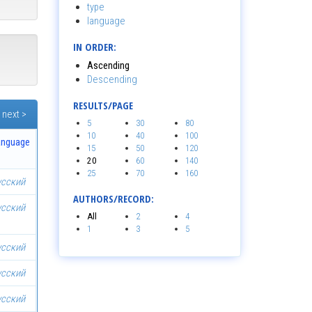
type
language
IN ORDER:
Ascending
Descending
RESULTS/PAGE
next >
5
30
80
10
40
100
anguage
15
50
120
20
60
140
25
70
160
усский
AUTHORS/RECORD:
усский
All
2
4
1
3
5
усский
усский
усский