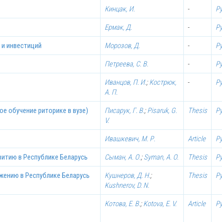
Кинцак, И.
-
Р
Ермак, Д.
-
Р
л и инвестиций
Морозов, Д.
-
Р
Петреева, С. В.
-
Р
Иванцов, П. И.
;
Кострюк,
-
Р
А. П.
ое обучение риторике в вузе)
Писарук, Г. В.
;
Pisaruk, G.
Thesis
Р
V.
Ивашкевич, М. Р.
Article
Р
витию в Республике Беларусь
Сыман, А. О.
;
Syman, A. O.
Thesis
Р
жению в Республике Беларусь
Кушнеров, Д. Н.
;
Thesis
Р
Kushnerov, D. N.
Котова, Е. В.
;
Kotova, E. V.
Article
Р