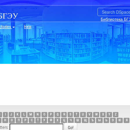
БГЭУ
Библиотека БГ
ctories
Help
H
I
J
K
L
M
N
O
P
Q
R
S
T
U
V
W
X
Y
Z
Н
О
П
Р
С
Т
У
Ф
Х
Ц
Ч
Ш
Щ
Ъ
Ы
Ь
Э
Ю
Я
tters: