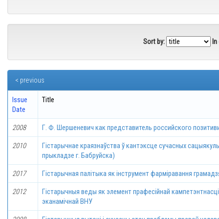
Sort by:
In
< previous
Issue
Title
Date
2008
Г. Ф. Шершеневич как представитель российского позитив
2010
Гiстарычнае краязнаўства ў кантэксце сучасных сацыякуль
прыкладзе г. Бабруйска)
2017
Гiстарычная палiтыка як інструмент фармiравання грамадз
2012
Гiстарычныя веды як элемент прафесiйнай кампетэнтнасцi
эканамiчнай ВНУ