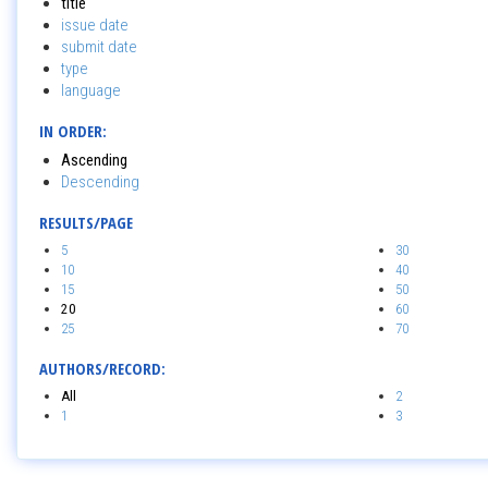
title
issue date
submit date
type
language
IN ORDER:
Ascending
Descending
RESULTS/PAGE
5
30
10
40
15
50
20
60
25
70
AUTHORS/RECORD:
All
2
1
3