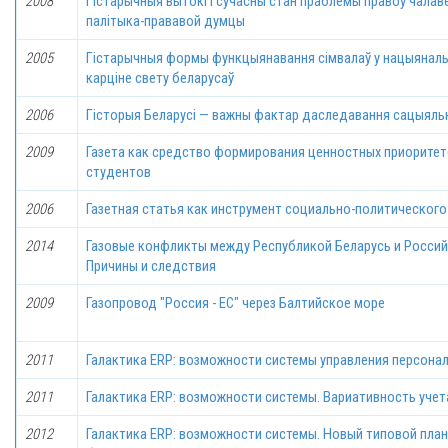
2008
Гiстарычныя вытокi і сучасны стан праблемы правоў чалав
палiтыка-прававой думцы
2005
Гiстарычныя формы функцыянавання сiмвалаў у нацыянал
карціне свету беларусаў
2006
Гiсторыя Беларусi — важны фактар даследавання сацыяль
2009
Газета как средство формирования ценностных приоритет
студентов
2006
Газетная статья как инструмент социально-политическог
2014
Газовые конфликты между Республикой Беларусь и Росси
Причины и следствия
2009
Газопровод "Россия - ЕС" через Балтийское море
2011
Галактика ERP: возможности системы управления персона
2011
Галактика ERP: возможности системы. Вариативность учет
2012
Галактика ERP: возможности системы. Новый типовой план