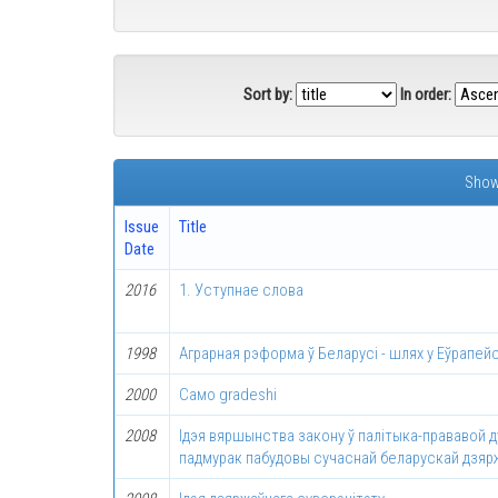
Sort by:
In order:
Showi
Issue
Title
Date
2016
1. Уступнае слова
1998
Aграрная рэформа ў Беларусi - шлях у Eўрaпeй
2000
Caмo gradeshi
2008
Iдэя вяршынства закону ў палiтыка-прававой 
падмурак пабудовы сучаснай беларускай дзя