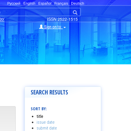
Русский
English
Español
Français
Deutsch
ЭУ
ISSN 2522-1515
Sign on to:
SEARCH RESULTS
SORT BY:
title
issue date
submit date