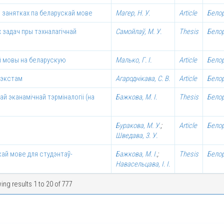
а занятках па беларускай мове
Maгep, Н. У.
Article
Бело
 задач пры тэхналагічнай
Самойлаў, М. У.
Thesis
Бело
й мовы на беларускую
Малько, Г. І.
Article
Бело
тэкстам
Агароднікава, С. В.
Article
Бело
й эканамічнай тэрміналогіі (на
Бажкова, М. І.
Thesis
Бело
Буракова, М. У.
;
Article
Бело
Шведава, 3. У.
кай мове для студэнтаў-
Бажкова, М. І.
;
Thesis
Бело
Навасельцава, І. І.
ng results 1 to 20 of 777