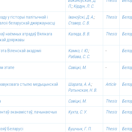
Баканоўская, Д.
Thesis
Бело
П.
;
Кірдун, Л. С.
хаду у гісторыі палітычнай і
Іваноўскі, Д. А.
;
Thesis
Бело
эалоіі беларускай джяржаунасцi
Ставер, С. В.
аў наёмных атрадаў Вялiкага
Каляда, В. В.
Thesis
Бело
скай дзяржавы
эта Віленскай акадэміі
Камко, І. Ю.
;
-
Бело
Рабава, С. С.
ым этапе
Савіцкі, М.
-
Бело
ў навуковага стылю медыцынскай
Шарапа, А. А.
;
Article
Бело
Ратынская, Н. В.
а
Савіцкі, М.
Thesis
Бело
энтаў-эканамістаў, пачынаючых
Кухта, С. У.
Thesis
Бело
язяў Беларусі
Бушчык, Г. П.
Thesis
Бело