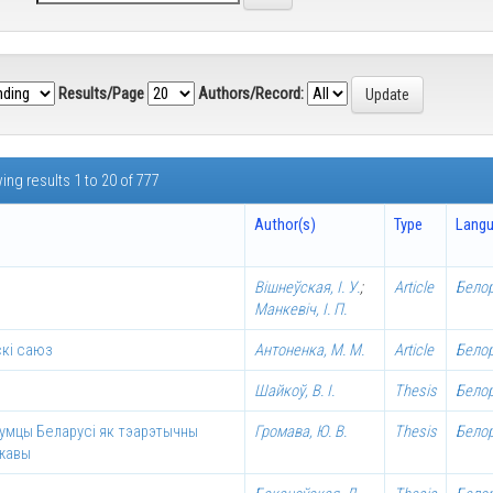
Results/Page
Authors/Record:
ng results 1 to 20 of 777
Author(s)
Type
Lang
Вішнеўская, І. У.
;
Article
Бело
Манкевіч, І. П.
скі саюз
Антоненка, М. М.
Article
Бело
Шайкоў, В. І.
Thesis
Бело
думцы Беларусi як тэарэтычны
Громава, Ю. В.
Thesis
Бело
ржавы