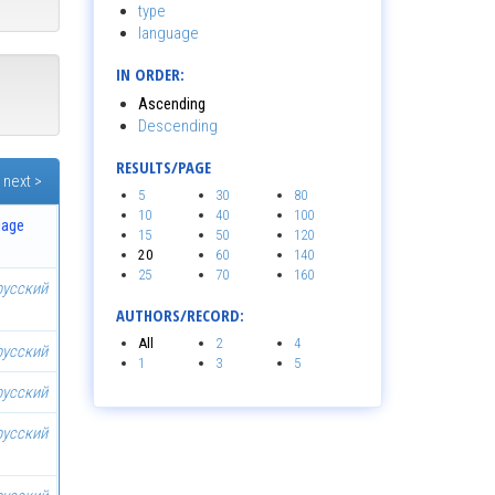
type
language
IN ORDER:
Ascending
Descending
RESULTS/PAGE
next >
5
30
80
10
40
100
uage
15
50
120
20
60
140
25
70
160
русский
AUTHORS/RECORD:
All
2
4
русский
1
3
5
русский
русский