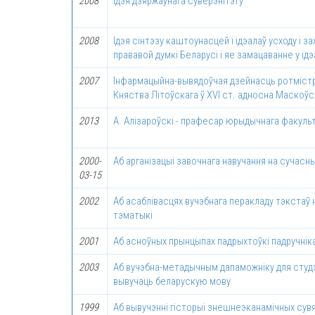
2008
Iдэя дзяржаўнага суверэнiтэту
2008
Iдэя сiнтэзу каштоунасцей і ідэалаў усходу і за
прававой думкі Беларусі і яе замацаванне у ід
2007
Iнфармацыйна-вывядоўчая дзейнасць ротмiстр
Княства Літоўскага ў XVI ст. адносна Маскоў
2013
А. Алізароўскі - прафесар юрыдычнага факульт
2000-
Аб арганізацыі завочнага навучання на сучасн
03-15
2002
Аб асаблiвасцях вучэбнага перакладу тэкста
тэматыкi
2001
Аб асноўных прынцыпах падрыхтоўкі падручнік
2003
Аб вучэбна-метадычным дапаможніку для студ
вывучаць беларускую мову
1999
Аб вывучэнні гісторыі знешнеэканамічных сув