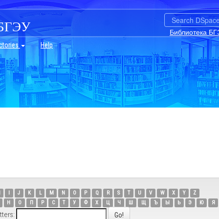
БГЭУ
Библиотека БГ
ctories
Help
H
I
J
K
L
M
N
O
P
Q
R
S
T
U
V
W
X
Y
Z
Н
О
П
Р
С
Т
У
Ф
Х
Ц
Ч
Ш
Щ
Ъ
Ы
Ь
Э
Ю
Я
tters: