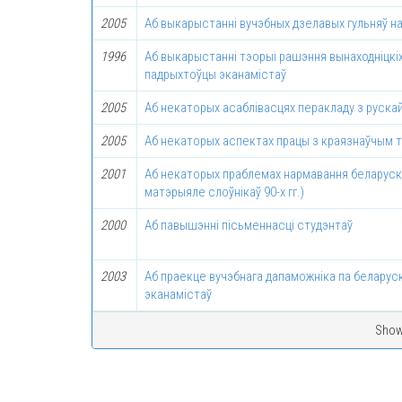
2005
Аб выкарыстаннi вучэбных дзелавых гульняў н
1996
Аб выкарыстанні тэорыі рашэння вынаходніцкіх
падрыхтоўцы эканамістаў
2005
Аб некаторых асаблівасцях перакладу з руска
2005
Аб некаторых аспектах працы з краязнаўчым 
2001
Аб некаторых праблемах нармавання беларуска
матэрыяле слоўнікаў 90-х гг.)
2000
Аб павышэнні пісьменнасці студэнтаў
2003
Аб праекце вучэбнага дапаможніка па беларус
эканамістаў
Showi