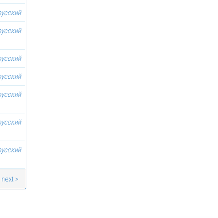
русский
русский
русский
русский
русский
русский
русский
next >