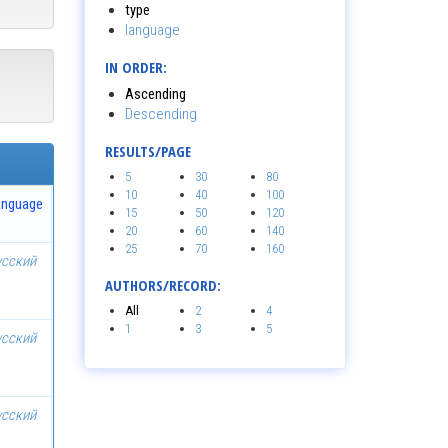
type
language
IN ORDER:
Ascending
Descending
RESULTS/PAGE
5
30
80
10
40
100
anguage
15
50
120
20
60
140
25
70
160
усский
AUTHORS/RECORD:
All
2
4
1
3
5
усский
усский