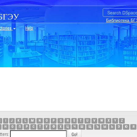
БГЭУ
Библиотека БГ
ctories
Help
H
I
J
K
L
M
N
O
P
Q
R
S
T
U
V
W
X
Y
Z
Н
О
П
Р
С
Т
У
Ф
Х
Ц
Ч
Ш
Щ
Ъ
Ы
Ь
Э
Ю
Я
tters: