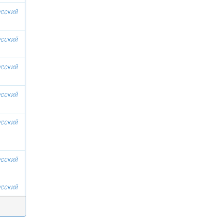
усский
усский
усский
усский
усский
усский
усский