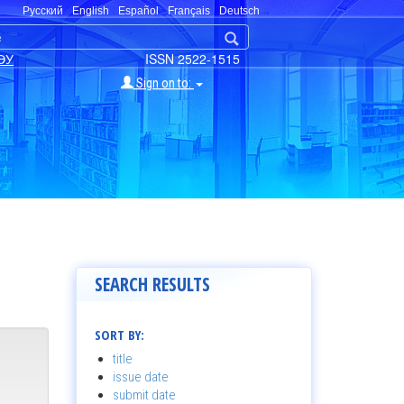
Русский
English
Español
Français
Deutsch
ЭУ
ISSN 2522-1515
Sign on to:
SEARCH RESULTS
SORT BY:
title
issue date
submit date