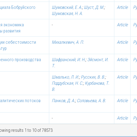
циала Бобруйского
Шумовский, Е. А.
;
Шуст, Д. М.
;
Article
Р
Шумовская, Н. А.
ая экономика
-
Article
Р
ы развития
ции себестоимости
Михалкевич, А. П.
Article
Р
ьтур
енного производства
Шафранский, И. Н.
;
Эйсмонт, И.
Article
Р
Т.
Шмалько, Л. И.
;
Русских, В. В.
;
Article
Р
Поддубская, Н. С.
;
Курбанова, Т.
В.
налитических потоков
Панков, Д. А.
;
Соловьева, А. В.
Article
Р
-
Article
Р
owing results 1 to 10 of 78573