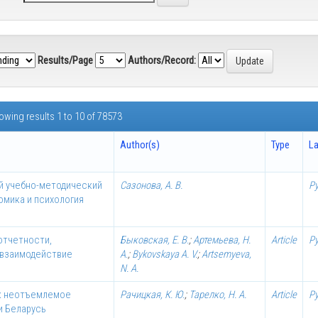
Results/Page
Authors/Record:
owing results 1 to 10 of 78573
Author(s)
Type
L
ый учебно-методический
Сазонова, А. В.
Р
омика и психология
отчетности,
Быковская, Е. В.
;
Артемьева, Н.
Article
Р
 взаимодействие
А.
;
Bykovskaya A. V.
;
Artsemyeva,
N. A.
ак неотъемлемое
Рачицкая, К. Ю.
;
Тарелко, Н. А.
Article
Р
и Беларусь