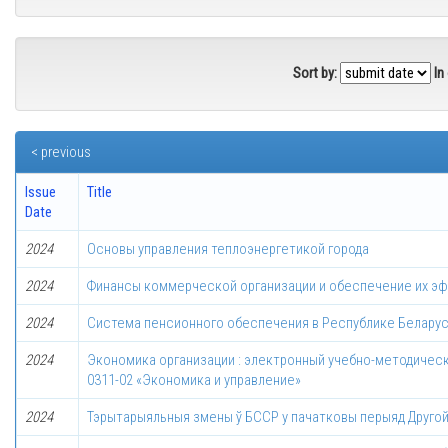
Sort by:
In
< previous
Issue
Title
Date
2024
Основы управления теплоэнергетикой города
2024
Финансы коммерческой организации и обеспечение их э
2024
Система пенсионного обеспечения в Республике Белару
2024
Экономика организации : электронный учебно-методическ
0311-02 «Экономика и управление»
2024
Тэрытарыяльныя змены ў БССР у пачатковы перыяд Друго