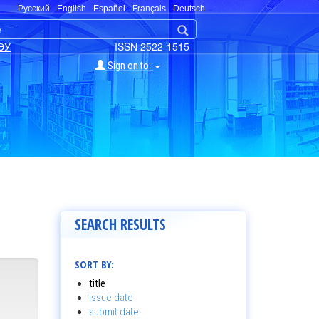
Русский
English
Español
Français
Deutsch
ЭУ
ISSN 2522-1515
Sign on to:
SEARCH RESULTS
SORT BY:
title
issue date
submit date