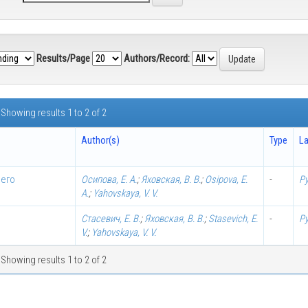
Results/Page
Authors/Record:
Showing results 1 to 2 of 2
Author(s)
Type
L
 его
Осипова, Е. А.
;
Яховская, В. В.
;
Osipova, E.
-
Р
A.
;
Yahovskaya, V. V.
Стасевич, Е. В.
;
Яховская, В. В.
;
Stasevich, E.
-
Р
V.
;
Yahovskaya, V. V.
Showing results 1 to 2 of 2