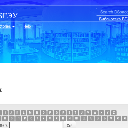
БГЭУ
Библиотека БГ
ctories
Help
.
H
I
J
K
L
M
N
O
P
Q
R
S
T
U
V
W
X
Y
Z
Н
О
П
Р
С
Т
У
Ф
Х
Ц
Ч
Ш
Щ
Ъ
Ы
Ь
Э
Ю
Я
tters: