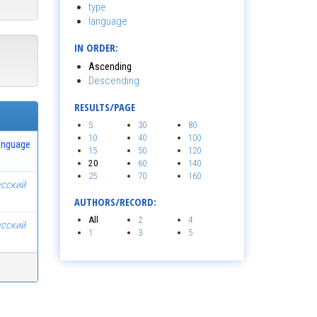
type
language
IN ORDER:
Ascending
Descending
RESULTS/PAGE
5
30
80
10
40
100
anguage
15
50
120
20
60
140
25
70
160
усский
AUTHORS/RECORD:
All
2
4
усский
1
3
5