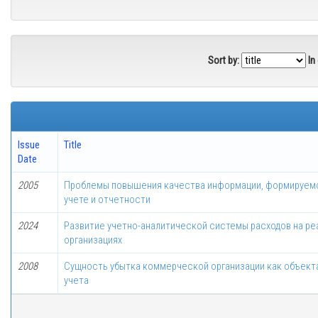
Sort by:
In
Issue
Title
Date
2005
Проблемы повышения качества информации, формируемо
учете и отчетности
2024
Развитие учетно-аналитической системы расходов на ре
организациях
2008
Сущность убытка коммерческой организации как объекта
учета