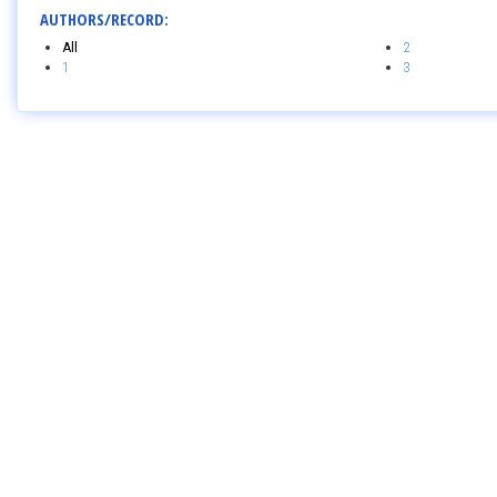
AUTHORS/RECORD:
All
2
1
3