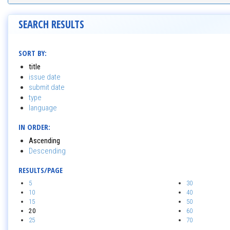
SEARCH RESULTS
SORT BY:
title
issue date
submit date
type
language
IN ORDER:
Ascending
Descending
RESULTS/PAGE
5
30
10
40
15
50
20
60
25
70