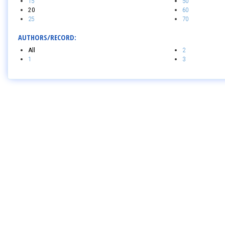
15
50
20
60
25
70
AUTHORS/RECORD:
All
2
1
3