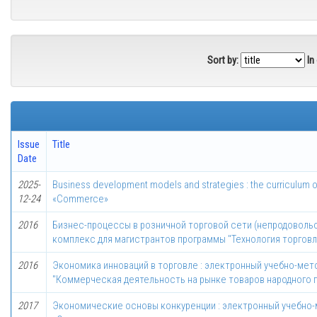
Sort by:
In
Issue
Title
Date
2025-
Business development models and strategies : the curriculum of 
12-24
«Commerce»
2016
Бизнес-процессы в розничной торговой сети (непродоволь
комплекс для магистрантов программы "Технология торговл
2016
Экономика инноваций в торговле : электронный учебно-мето
"Коммерческая деятельность на рынке товаров народного 
2017
Экономические основы конкуренции : электронный учебно