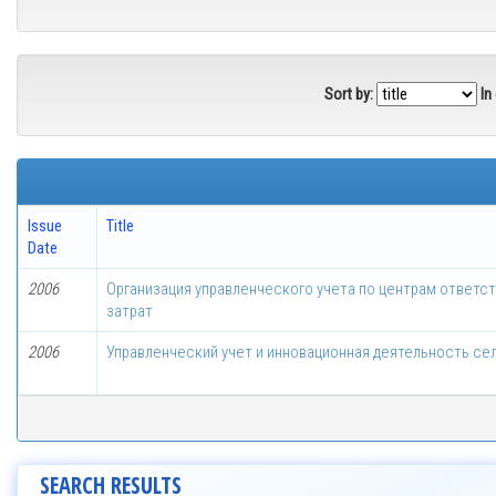
Sort by:
In
Issue
Title
Date
2006
Организация управленческого учета по центрам ответ
затрат
2006
Управленческий учет и инновационная деятельность се
SEARCH RESULTS