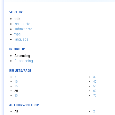
SORT BY:
title
issue date
submit date
type
language
IN ORDER:
Ascending
Descending
RESULTS/PAGE
5
30
10
40
15
50
20
60
25
70
AUTHORS/RECORD:
All
2