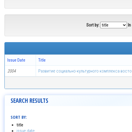
Sort by:
In
Issue Date
Title
2004
Развитие социально-культурного комплекса восто
SEARCH RESULTS
SORT BY:
title
issue date