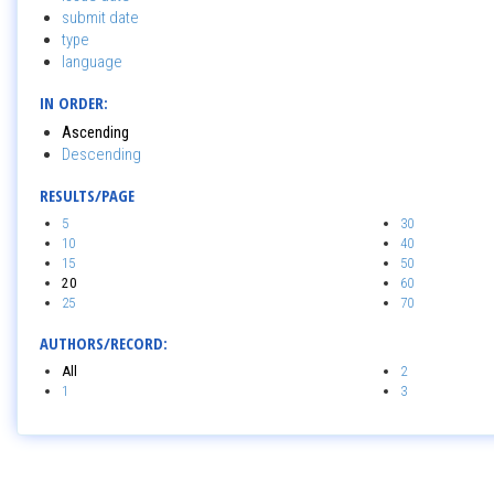
submit date
type
language
IN ORDER:
Ascending
Descending
RESULTS/PAGE
5
30
10
40
15
50
20
60
25
70
AUTHORS/RECORD:
All
2
1
3