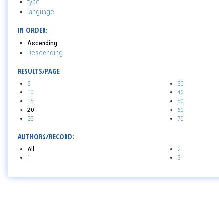
type
language
IN ORDER:
Ascending
Descending
RESULTS/PAGE
5
30
10
40
15
50
20
60
25
70
AUTHORS/RECORD:
All
2
1
3