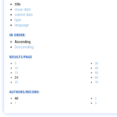
title
issue date
submit date
type
language
IN ORDER:
Ascending
Descending
RESULTS/PAGE
5
30
10
40
15
50
20
60
25
70
AUTHORS/RECORD:
All
2
1
3