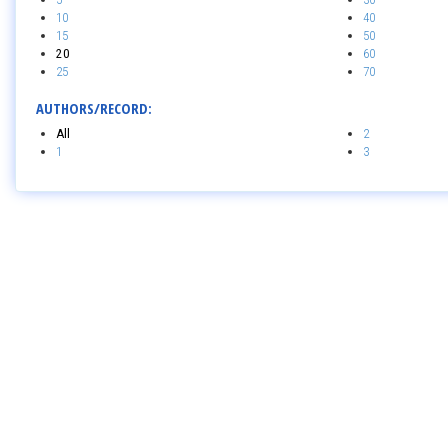
10
40
15
50
20
60
25
70
AUTHORS/RECORD:
All
2
1
3