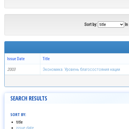
Sort by:
In
Issue Date
Title
2003
Экономика. Уровень благосостояния нации
SEARCH RESULTS
SORT BY:
title
issue date