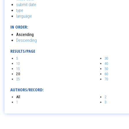
submit date
type
language
IN ORDER:
Ascending
Descending
RESULTS/PAGE
5
30
10
40
15
50
20
60
25
70
AUTHORS/RECORD:
All
2
1
3