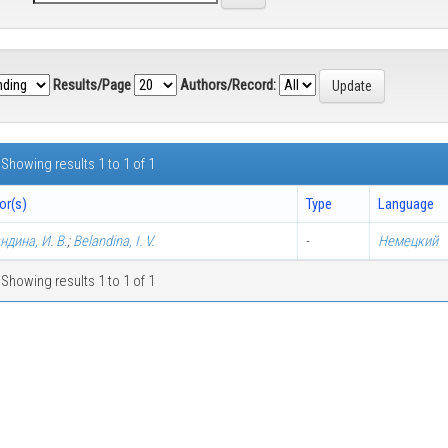
Results/Page
Authors/Record:
Showing results 1 to 1 of 1
or(s)
Type
Language
ндина, И. В.
;
Belandina, I. V.
-
Немецкий
Showing results 1 to 1 of 1