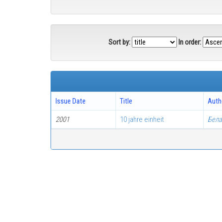
Sort by:
In order:
Issue Date
Title
Auth
2001
10 jahre einheit
Бела