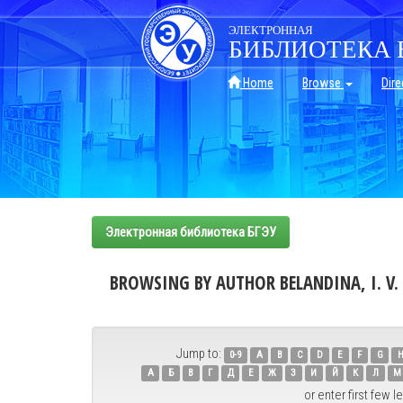
Skip
navigation
ЭЛЕКТРОННАЯ
БИБЛИОТЕКА 
Home
Browse
Dire
Электронная библиотека БГЭУ
BROWSING BY AUTHOR BELANDINA, I. V.
Jump to:
0-9
A
B
C
D
E
F
G
А
Б
В
Г
Д
Е
Ж
З
И
Й
К
Л
М
or enter first few le