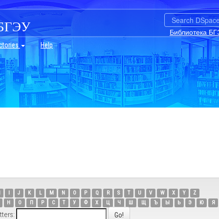
БГЭУ
Библиотека БГ
ctories
Help
H
I
J
K
L
M
N
O
P
Q
R
S
T
U
V
W
X
Y
Z
Н
О
П
Р
С
Т
У
Ф
Х
Ц
Ч
Ш
Щ
Ъ
Ы
Ь
Э
Ю
Я
tters: