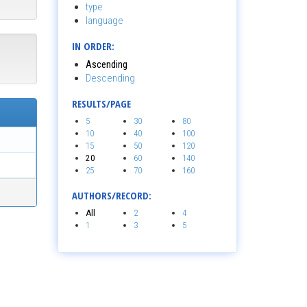
type
language
IN ORDER:
Ascending
Descending
RESULTS/PAGE
5
30
80
10
40
100
15
50
120
20
60
140
25
70
160
AUTHORS/RECORD:
All
2
4
1
3
5