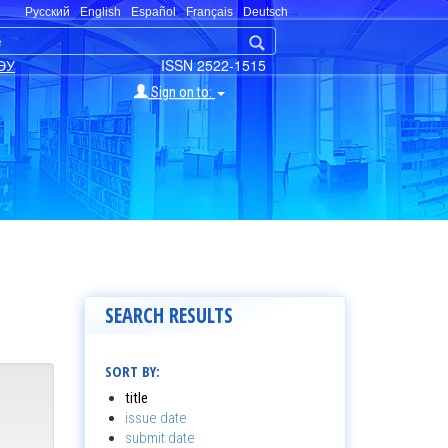
Русский
English
Español
Français
Deutsch
ЭУ
ISSN 2522-1515
Sign on to:
SEARCH RESULTS
SORT BY:
title
issue date
submit date