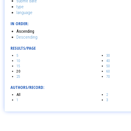
submit date
type
language
IN ORDER:
Ascending
Descending
RESULTS/PAGE
5
30
10
40
15
50
20
60
25
70
AUTHORS/RECORD:
All
2
1
3