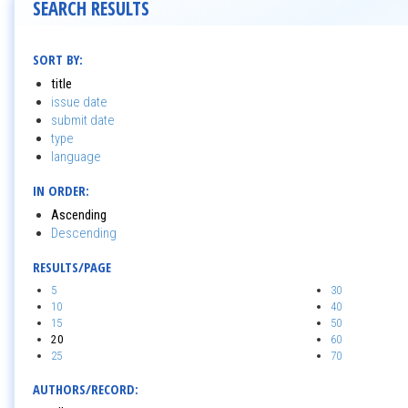
SEARCH RESULTS
SORT BY:
title
issue date
submit date
type
language
IN ORDER:
Ascending
Descending
RESULTS/PAGE
5
30
10
40
15
50
20
60
25
70
AUTHORS/RECORD: