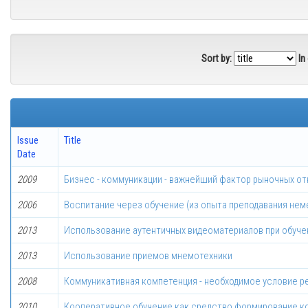
Sort by:
In
Issue
Title
Date
2009
Бизнес - коммуникации - важнейший фактор рыночных о
2006
Воспитание через обучение (из oпытa преподавания нем
2013
Использование аутентичных видеоматериалов при обуче
2013
Использование приемов мнемотехники
2008
Коммуникативная компетенция - необходимое условие р
2010
Кооперативное обучение как средство формирование к