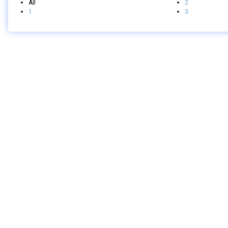
All
2
1
3