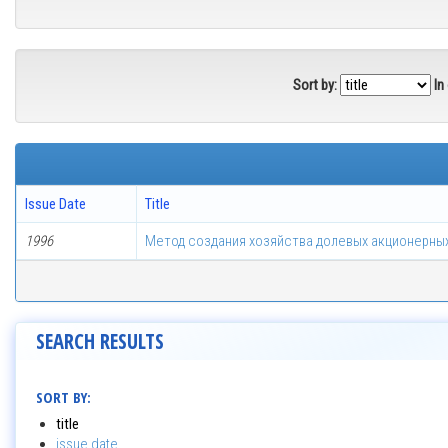
Sort by:
In
Issue Date
Title
1996
Метод создания хозяйства долевых акционерны
SEARCH RESULTS
SORT BY:
title
issue date