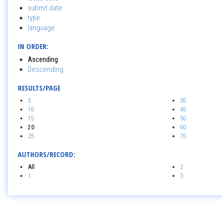
submit date
type
language
IN ORDER:
Ascending
Descending
RESULTS/PAGE
5
30
10
40
15
50
20
60
25
70
AUTHORS/RECORD:
All
2
1
3