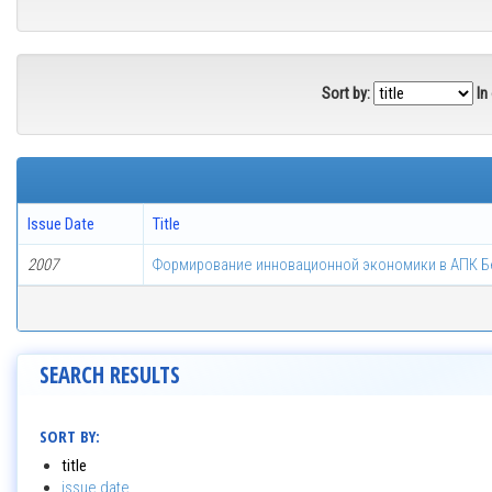
Sort by:
In
Issue Date
Title
2007
Формирование инновационной экономики в АПК Б
SEARCH RESULTS
SORT BY:
title
issue date