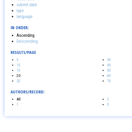
submit date
type
language
IN ORDER:
Ascending
Descending
RESULTS/PAGE
5
30
10
40
15
50
20
60
25
70
AUTHORS/RECORD:
All
2
1
3