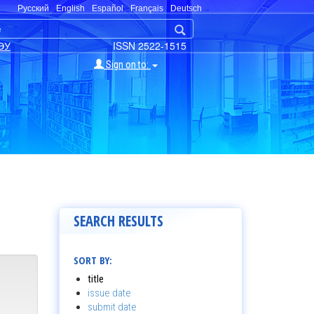
Русский
English
Español
Français
Deutsch
ЭУ
ISSN 2522-1515
Sign on to:
SEARCH RESULTS
SORT BY:
title
issue date
submit date