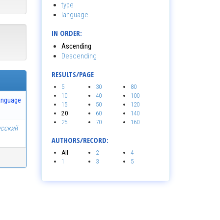
type
language
IN ORDER:
Ascending
Descending
RESULTS/PAGE
5
30
80
10
40
100
anguage
15
50
120
20
60
140
25
70
160
усский
AUTHORS/RECORD:
All
2
4
1
3
5