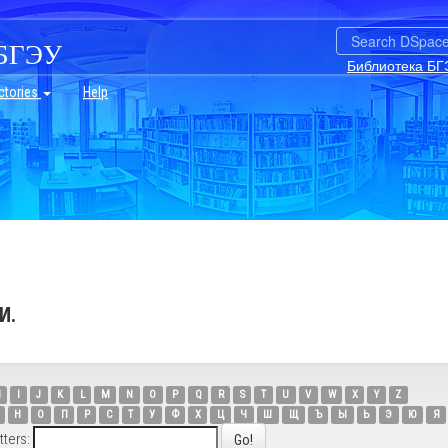
БГЭУ
Библиотека БГ
ctories
Help
И.
H
I
J
K
L
M
N
O
P
Q
R
S
T
U
V
W
X
Y
Z
Н
О
П
Р
С
Т
У
Ф
Х
Ц
Ч
Ш
Щ
Ъ
Ы
Ь
Э
Ю
Я
tters: