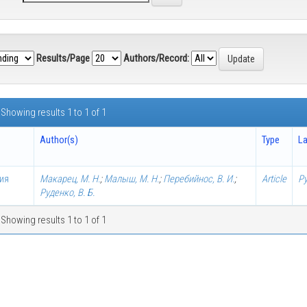
Results/Page
Authors/Record:
Showing results 1 to 1 of 1
Author(s)
Type
L
ия
Макарец, М. Н.
;
Малыш, М. Н.
;
Перебийнос, В. И.
;
Article
Р
Руденко, В. Б.
Showing results 1 to 1 of 1