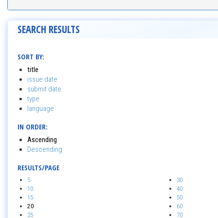
SEARCH RESULTS
SORT BY:
title
issue date
submit date
type
language
IN ORDER:
Ascending
Descending
RESULTS/PAGE
5
30
10
40
15
50
20
60
25
70