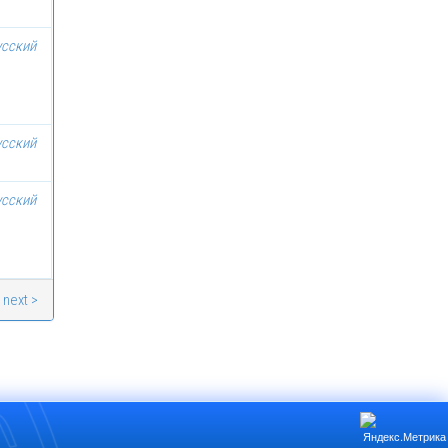
усский
усский
усский
next >