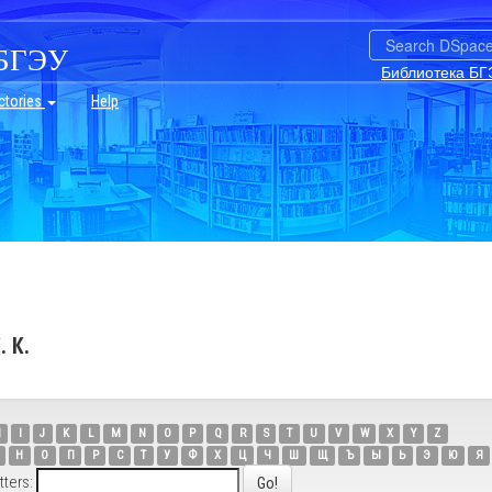
БГЭУ
Библиотека БГ
ctories
Help
 К.
H
I
J
K
L
M
N
O
P
Q
R
S
T
U
V
W
X
Y
Z
Н
О
П
Р
С
Т
У
Ф
Х
Ц
Ч
Ш
Щ
Ъ
Ы
Ь
Э
Ю
Я
tters: