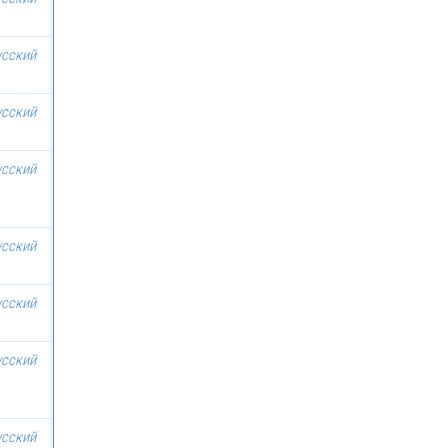
усский
усский
усский
усский
усский
усский
усский