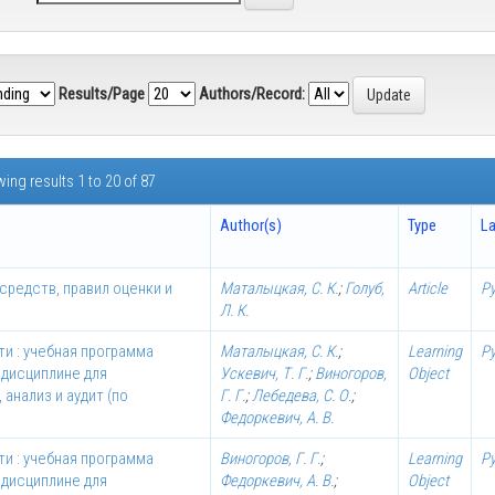
Results/Page
Authors/Record:
ing results 1 to 20 of 87
Author(s)
Type
L
редств, правил оценки и
Маталыцкая, С. К.
;
Голуб,
Article
Р
Л. К.
и : учебная программа
Маталыцкая, С. К.
;
Learning
Р
 дисциплине для
Ускевич, Т. Г.
;
Виногоров,
Object
 анализ и аудит (по
Г. Г.
;
Лебедева, С. О.
;
Федоркевич, А. В.
и : учебная программа
Виногоров, Г. Г.
;
Learning
Р
 дисциплине для
Федоркевич, А. В.
;
Object