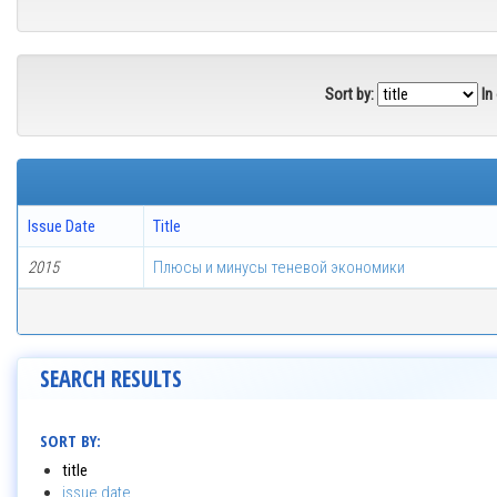
Sort by:
In
Issue Date
Title
2015
Плюсы и минусы теневой экономики
SEARCH RESULTS
SORT BY:
title
issue date