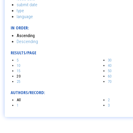
submit date
type
language
IN ORDER:
Ascending
Descending
RESULTS/PAGE
5
30
10
40
15
50
20
60
25
70
AUTHORS/RECORD:
All
2
1
3