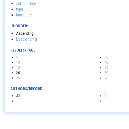
submit date
type
language
IN ORDER:
Ascending
Descending
RESULTS/PAGE
5
30
10
40
15
50
20
60
25
70
AUTHORS/RECORD:
All
2
1
3