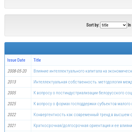
Sort by:
In
Issue Date
Title
2008-05-20
Влияние интеллектуального капитала на экономичес
2013
Интеллектуальная собственность: методология меж
2005
К вопросу о постиндустриализации белорусского со
2025
К вопросу о формах господдержки субъектов малого
2022
Конвергентность как современный тренд в высшем 
2021
Краткосрочная/долгосрочная ориентация и ее влиян