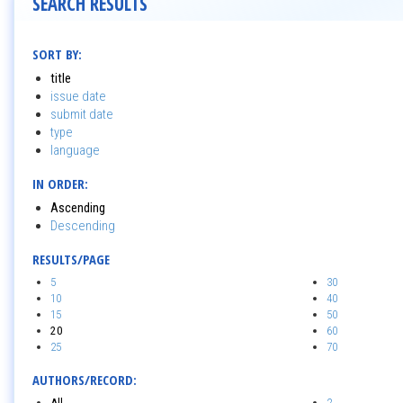
SEARCH RESULTS
SORT BY:
title
issue date
submit date
type
language
IN ORDER:
Ascending
Descending
RESULTS/PAGE
5
30
10
40
15
50
20
60
25
70
AUTHORS/RECORD:
All
2