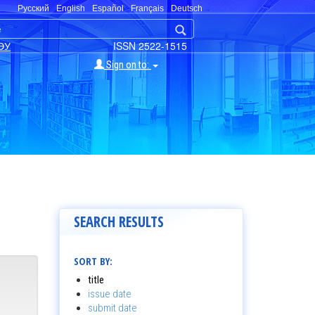
Русский
English
Español
Français
Deutsch
ЭУ
ISSN 2522-1515
Sign on to:
SEARCH RESULTS
SORT BY:
title
issue date
submit date