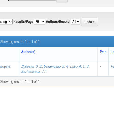
Results/Page
Authors/Record:
Showing results 1 to 1 of 1
Author(s)
Type
L
оворам:
Дубовик, О. В.
;
Беженцева, В. А.
;
Dubovik, O. V.
;
-
Р
Bezhentseva, V. A.
Showing results 1 to 1 of 1