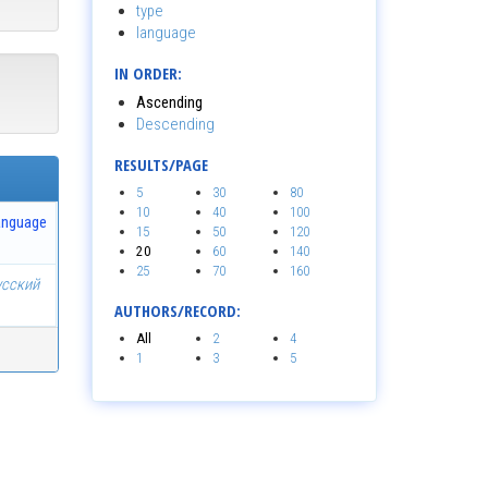
type
language
IN ORDER:
Ascending
Descending
RESULTS/PAGE
5
30
80
10
40
100
anguage
15
50
120
20
60
140
25
70
160
усский
AUTHORS/RECORD:
All
2
4
1
3
5