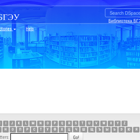
БГЭУ
Библиотека БГ
ctories
Help
H
I
J
K
L
M
N
O
P
Q
R
S
T
U
V
W
X
Y
Z
Н
О
П
Р
С
Т
У
Ф
Х
Ц
Ч
Ш
Щ
Ъ
Ы
Ь
Э
Ю
Я
tters: