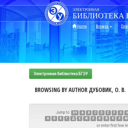
Skip
navigation
ЭЛЕКТРОННАЯ
БИБЛИОТЕКА 
Home
Browse
Dire
Электронная библиотека БГЭУ
BROWSING BY AUTHOR ДУБОВИК, О. В.
Jump to:
0-9
A
B
C
D
E
F
G
А
Б
В
Г
Д
Е
Ж
З
И
Й
К
Л
М
or enter first few le