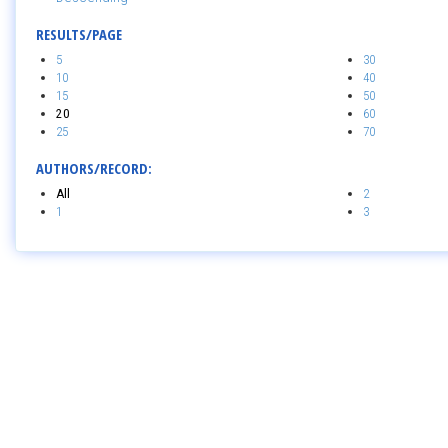
RESULTS/PAGE
5
30
10
40
15
50
20
60
25
70
AUTHORS/RECORD:
All
2
1
3