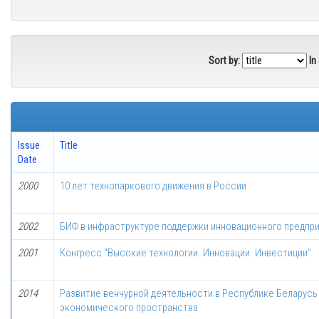
Sort by:
In
Issue
Title
Date
2000
10 лет технопаркового движения в России
2002
БИФ в инфраструктуре поддержки инновационного предпр
2001
Конгресс "Высокие технологии. Инновации. Инвестиции"
2014
Развитие венчурной деятельности в Республике Беларусь 
экономического пространства