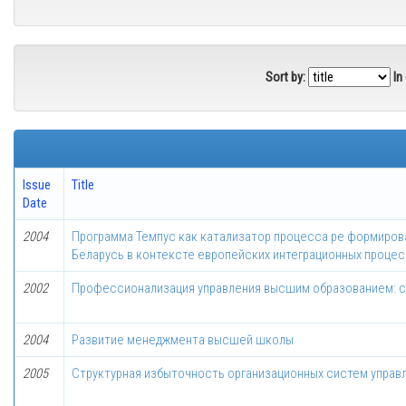
Sort by:
In
Issue
Title
Date
2004
Программа Темпус как катализатор процесса ре формиро
Беларусь в контексте европейских интеграционных проце
2002
Профессионализация управления высшим образованием: со
2004
Развитие менеджмента высшей школы
2005
Структурная избыточность организационных систем управ