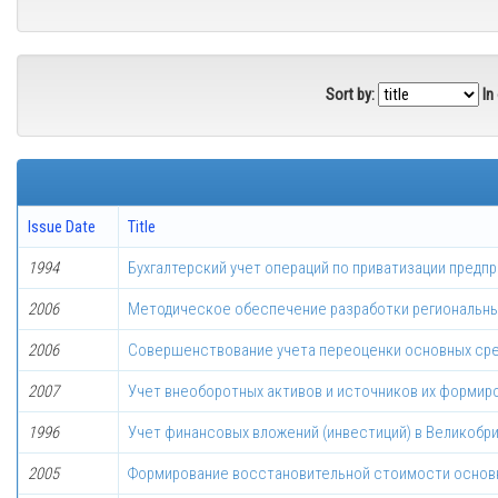
Sort by:
In
Issue Date
Title
1994
Бухгалтерский учет операций по приватизации предп
2006
Методическое обеспечение разработки региональны
2006
Совершенствование учета переоценки основных ср
2007
Учет внеоборотных активов и источников их формиро
1996
Учет финансовых вложений (инвестиций) в Великобр
2005
Формирование восстановительной стоимости основн