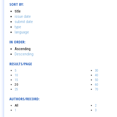
SORT BY:
title
issue date
submit date
type
language
IN ORDER:
Ascending
Descending
RESULTS/PAGE
5
30
10
40
15
50
20
60
25
70
AUTHORS/RECORD:
All
2
1
3